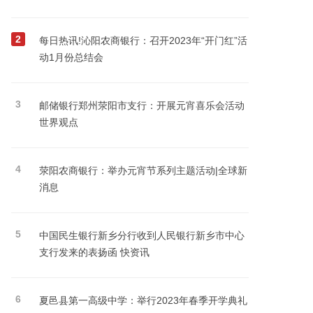
2
每日热讯!沁阳农商银行：召开2023年“开门红”活
动1月份总结会
3
邮储银行郑州荥阳市支行：开展元宵喜乐会活动
世界观点
4
荥阳农商银行：举办元宵节系列主题活动|全球新
消息
5
中国民生银行新乡分行收到人民银行新乡市中心
支行发来的表扬函 快资讯
6
夏邑县第一高级中学：举行2023年春季开学典礼