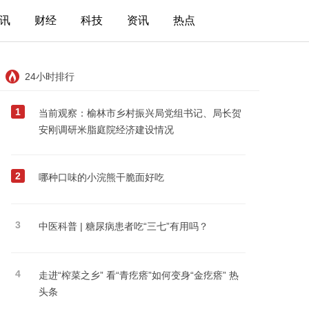
讯
财经
科技
资讯
热点
24小时排行
1
当前观察：榆林市乡村振兴局党组书记、局长贺
安刚调研米脂庭院经济建设情况
2
哪种口味的小浣熊干脆面好吃
3
中医科普 | 糖尿病患者吃“三七”有用吗？
4
走进“榨菜之乡” 看“青疙瘩”如何变身“金疙瘩” 热
头条