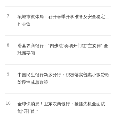
7
项城市教体局：召开春季开学准备及安全稳定工
作会议
8
滑县农商银行：“四步法”奏响开门红“主旋律” 全
球新要闻
9
中国民生银行新乡分行：积极落实普惠小微贷款
阶段性减息政策
10
全球快消息！卫东农商银行：抢抓先机全面赋
能“开门红”