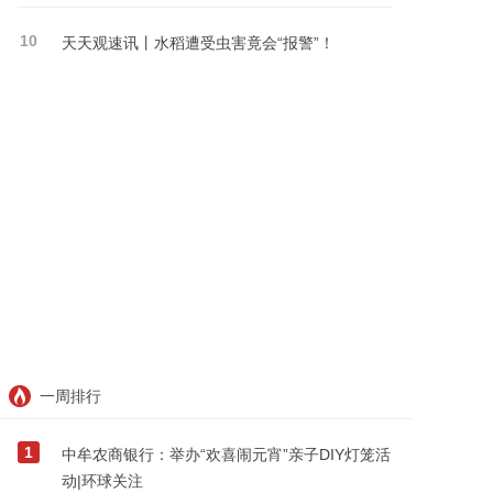
10
天天观速讯丨水稻遭受虫害竟会“报警”！
一周排行
1
中牟农商银行：举办“欢喜闹元宵”亲子DIY灯笼活
动|环球关注