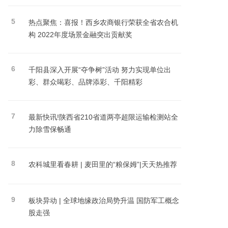
5
热点聚焦：喜报！西乡农商银行荣获全省农合机
构 2022年度场景金融突出贡献奖
6
千阳县深入开展“夺争树”活动 努力实现单位出
彩、群众喝彩、品牌添彩、千阳精彩
7
最新快讯!陕西省210省道两亭超限运输检测站全
力除雪保畅通
8
农科城里看春耕 | 麦田里的“粮保姆”|天天热推荐
9
板块异动 | 全球地缘政治局势升温 国防军工概念
股走强