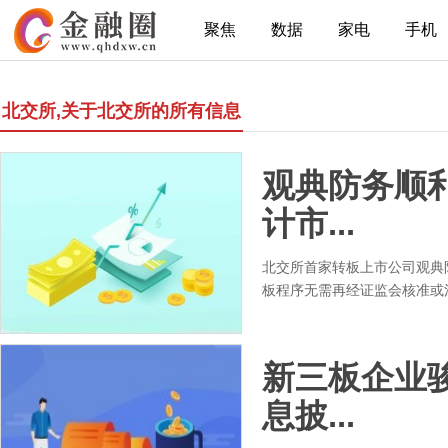
聚焦
数据
家电
手机
北交所,关于北交所的所有信息
观典防务顺
计市...
北交所首家转板上市公司观典
板程序无需再经证监会核准或注
新三板企业
息披...