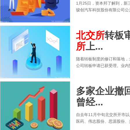
1月25日，资本邦了解到，新三
骏创汽车科技股份有限公司公
北交所
转板审
所
上...
随着转板制度的修订和落地，
公司转板申请已获受理。业内预
多家企业撤
曾经...
自去年11月中旬北交所开市
医药、伟志股份、思源股份、羌