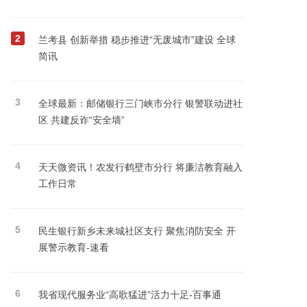
2
兰考县 创新举措 稳步推进“无废城市”建设 全球
简讯
3
全球最新：邮储银行三门峡市分行 银警联动进社
区 共建反诈“安全墙”
4
天天微资讯！农发行鹤壁市分行 将廉洁教育融入
工作日常
5
民生银行新乡未来城社区支行 聚焦消防安全 开
展警示教育-速看
6
我省现代服务业“高歌猛进”活力十足-百事通