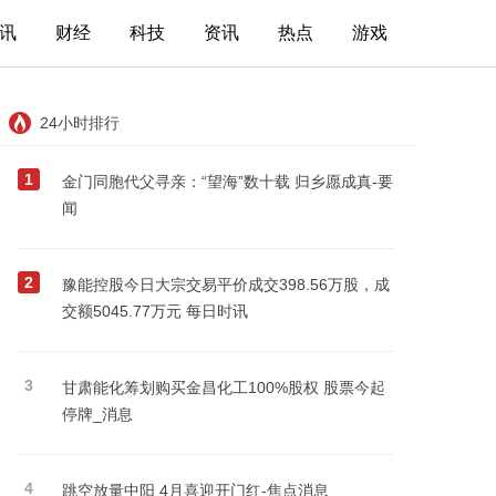
讯
财经
科技
资讯
热点
游戏
24小时排行
1
金门同胞代父寻亲：“望海”数十载 归乡愿成真-要
闻
2
豫能控股今日大宗交易平价成交398.56万股，成
交额5045.77万元 每日时讯
3
甘肃能化筹划购买金昌化工100%股权 股票今起
停牌_消息
4
跳空放量中阳 4月喜迎开门红-焦点消息