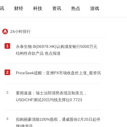
讯
财经
科技
资讯
热点
游戏
24小时排行
1
永泰生物-B(06978.HK)认购浦发银行5000万元
结构性存款产品 焦点报道
2
PriceSeek提醒：亚洲PX市场收盘价上涨_最资讯
3
要闻速递：瑞士法郎强势表现压制美元，
USD/CHF测试20日均线支撑位0.7723
4
拟购丽豪清能100%股权，通威股份2月25日起停
牌|微资讯