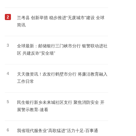
2
兰考县 创新举措 稳步推进“无废城市”建设 全球
简讯
3
全球最新：邮储银行三门峡市分行 银警联动进社
区 共建反诈“安全墙”
4
天天微资讯！农发行鹤壁市分行 将廉洁教育融入
工作日常
5
民生银行新乡未来城社区支行 聚焦消防安全 开
展警示教育-速看
6
我省现代服务业“高歌猛进”活力十足-百事通