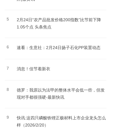
5
2月24日“农产品批发价格200指数”比节前下降
1.05个点 头条焦点
6
速看：生意社：2月24日扬子石化PP装置动态
7
消息！佳节着新衣
8
德罗：我原以为法甲的整体水平会低一些，但发
现对手都很强硬-最新快讯
9
快讯:这四只磷酸铁锂正极材料上市企业龙头怎么
样（2026/2/20）