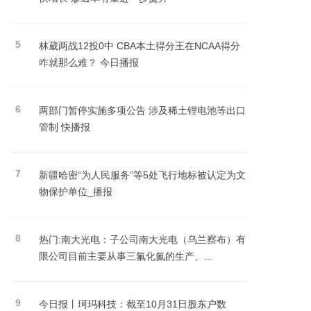
5
林葳两战12投0中 CBA本土得分王在NCAA得分
咋就那么难？ 今日播报
6
两部门暂停实施多项公告 涉及稀土锂电池等出口
管制 快播报
7
新疆哈密“为人民服务”等5处飞行地标被认定为文
物保护单位_播报
8
热门:南大光电：子公司南大光电（乌兰察布）有
限公司目前主要从事三氟化氮的生产、...
9
今日报丨珂玛科技：截至10月31日股东户数