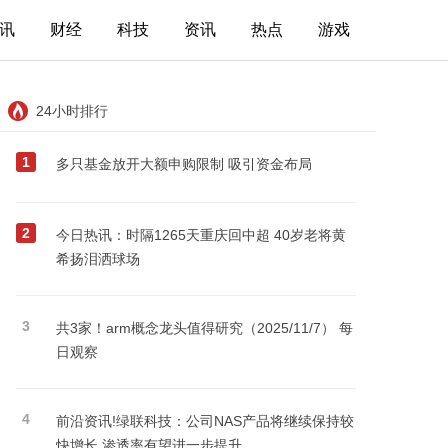
讯
财经
科技
资讯
热点
游戏
24小时排行
1
多只基金放开大额申购限制 吸引资金布局
2
今日热讯：时隔1265天重庆回中超 40岁老将黄
希扬泪洒球场
3
共3家！arm概念龙头值得研究（2025/11/7） 每
日观察
4
前沿资讯!绿联科技：公司NAS产品将继续保持较
快增长 渗透率有望进一步提升