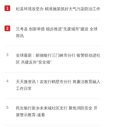
1
杞县环境攻坚办 精准施策抓好大气污染防治工作
2
兰考县 创新举措 稳步推进“无废城市”建设 全球
简讯
3
全球最新：邮储银行三门峡市分行 银警联动进社
区 共建反诈“安全墙”
4
天天微资讯！农发行鹤壁市分行 将廉洁教育融入
工作日常
5
民生银行新乡未来城社区支行 聚焦消防安全 开
展警示教育-速看